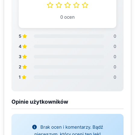
0 ocen
5
0
4
0
3
0
2
0
1
0
Opinie użytkowników
Brak ocen i komentarzy. Bądź
pierwszym, który oceni ten lek!