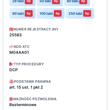
28 tabl.
50 tabl.
60 tabl.
Rp
Rp
Rp
90 tabl.
100 tabl.
250 tabl.
Rp
Rp
Rp
NUMER REJESTRACYJNY
25583
KOD ATC
M04AA01
TYP PROCEDURY
DCP
PODSTAWA PRAWNA
art. 15 ust. 1 pkt 2
WAŻNOŚĆ POZWOLENIA
Bezterminowe