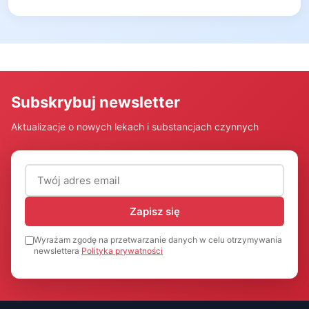
Subskrybuj newsletter
Aktualizacje o nowych lekach i substancjach czynnych
Adres email (wymagany)
Zapisz się
Wyrażam zgodę na przetwarzanie danych w celu otrzymywania
newslettera
Polityka prywatności