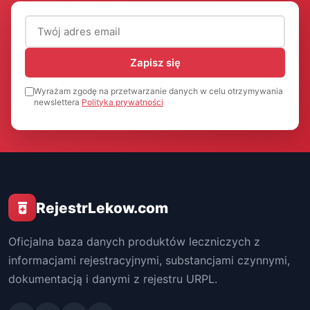
Adres email (wymagany)
Zapisz się
Wyrażam zgodę na przetwarzanie danych w celu otrzymywania
newslettera
Polityka prywatności
RejestrLekow.com
Oficjalna baza danych produktów leczniczych z
informacjami rejestracyjnymi, substancjami czynnymi,
dokumentacją i danymi z rejestru URPL.