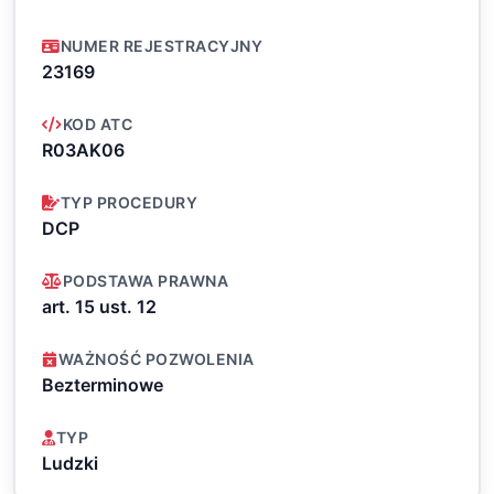
NUMER REJESTRACYJNY
23169
KOD ATC
R03AK06
TYP PROCEDURY
DCP
PODSTAWA PRAWNA
art. 15 ust. 12
WAŻNOŚĆ POZWOLENIA
Bezterminowe
TYP
Ludzki