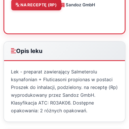
Sandoz GmbH
NA RECEPTĘ (RP)
Oceń
Drukuj
Udostępnij
Opis leku
Lek - preparat zawierający Salmeterolu
ksynafonian + Fluticasoni propionas w postaci
Proszek do inhalacji, podzielony. na receptę (Rp)
wyprodukowany przez Sandoz GmbH.
Klasyfikacja ATC: R03AK06. Dostępne
opakowania: 2 różnych opakowań.