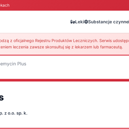
ekach
Leki
Substancje czynne
zą z oficjalnego Rejestru Produktów Leczniczych. Serwis udostępni
eniem leczenia zawsze skonsultuj się z lekarzem lub farmaceutą.
emycin Plus
s
 z o.o. sp. k.