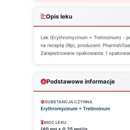
Opis leku
Lek (Erythromycinum + Tretinoinum) - p
na receptę (Rp), producent: PharmaVitae 
Zarejestrowane opakowania: 1 opakowan
Podstawowe informacje
SUBSTANCJA CZYNNA
Erythromycinum + Tretinoinum
MOC LEKU
(40 mg + 0,25 mg)/g