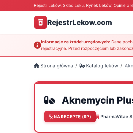
Rejestr Leków, Skład Leku, Rynek Leków, Opinie o l
RejestrLekow.com
Informacje ze źródeł urzędowych:
Dane pochod
rejestracyjne. Przed rozpoczęciem lub zakończ
Strona główna
Katalog leków
Akn
Aknemycin Plu
PharmaVitae Sp.
NA RECEPTĘ (RP)