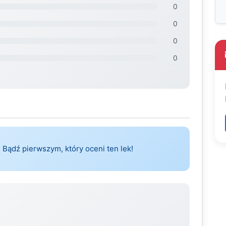
0
0
0
0
 Bądź pierwszym, który oceni ten lek!