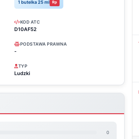
1 butelka 25 ml
Rp
KOD ATC
D10AF52
PODSTAWA PRAWNA
-
TYP
Ludzki
0