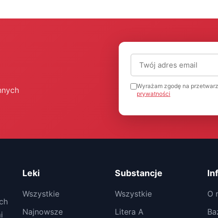
Adres email (wymagany
Wyrażam zgodę na przetwarz
nnych
prywatności
Leki
Substancje
In
Wszystkie
Wszystkie
O 
ch
Najnowsze
Litera A
Ba
i