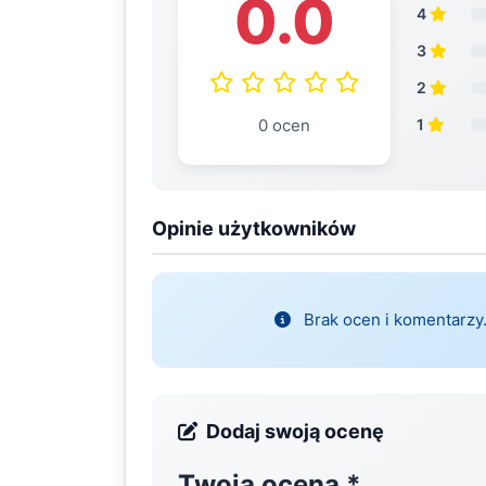
0.0
4
3
2
0 ocen
1
Opinie użytkowników
Brak ocen i komentarzy.
Dodaj swoją ocenę
Twoja ocena
*