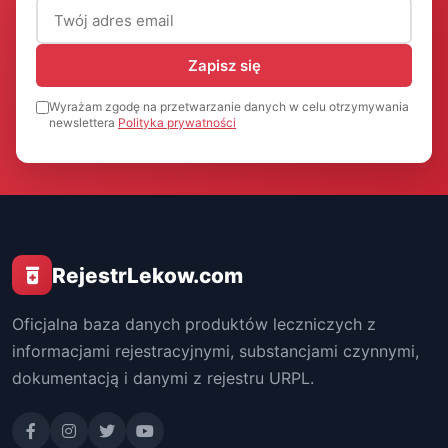
Adres email (wymagany)
Zapisz się
Wyrażam zgodę na przetwarzanie danych w celu otrzymywania
newslettera
Polityka prywatności
RejestrLekow.com
Oficjalna baza danych produktów leczniczych z
informacjami rejestracyjnymi, substancjami czynnymi,
dokumentacją i danymi z rejestru URPL.