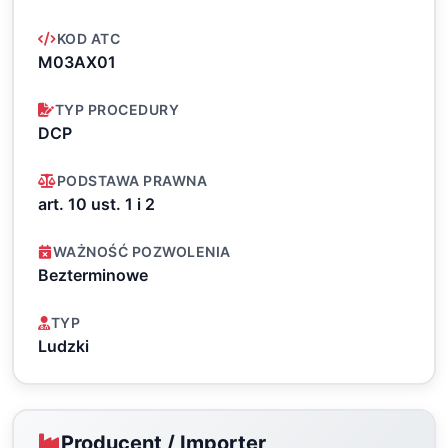
KOD ATC
M03AX01
TYP PROCEDURY
DCP
PODSTAWA PRAWNA
art. 10 ust. 1 i 2
WAŻNOŚĆ POZWOLENIA
Bezterminowe
TYP
Ludzki
Producent / Importer