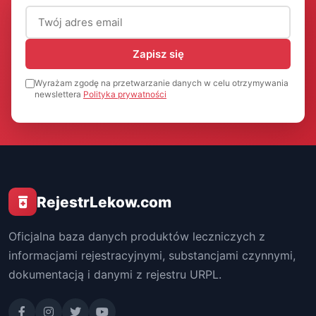
Adres email (wymagany)
Zapisz się
Wyrażam zgodę na przetwarzanie danych w celu otrzymywania
newslettera
Polityka prywatności
RejestrLekow.com
Oficjalna baza danych produktów leczniczych z
informacjami rejestracyjnymi, substancjami czynnymi,
dokumentacją i danymi z rejestru URPL.