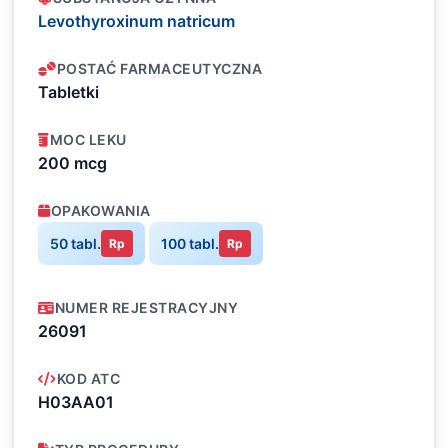
Levothyroxinum natricum
POSTAĆ FARMACEUTYCZNA
Tabletki
MOC LEKU
200 mcg
OPAKOWANIA
50 tabl.
100 tabl.
Rp
Rp
NUMER REJESTRACYJNY
26091
KOD ATC
H03AA01