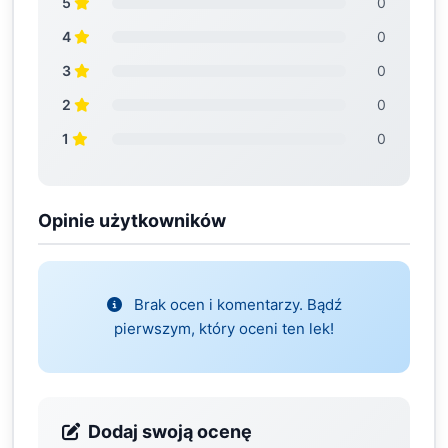
5
0
4
0
3
0
2
0
1
0
Opinie użytkowników
Brak ocen i komentarzy. Bądź
pierwszym, który oceni ten lek!
Dodaj swoją ocenę