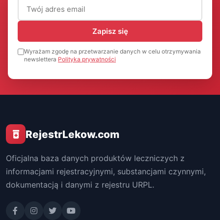
Adres email (wymagany)
Zapisz się
Wyrażam zgodę na przetwarzanie danych w celu otrzymywania
newslettera
Polityka prywatności
RejestrLekow.com
Oficjalna baza danych produktów leczniczych z
informacjami rejestracyjnymi, substancjami czynnymi,
dokumentacją i danymi z rejestru URPL.