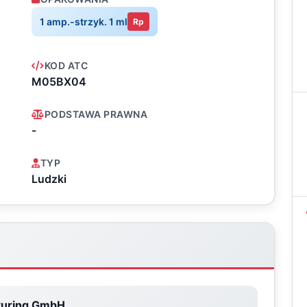
1 amp.-strzyk. 1 ml
Rp
KOD ATC
M05BX04
PODSTAWA PRAWNA
-
TYP
Ludzki
turing GmbH