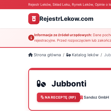
Rejestr Leków, Skład Leku, Rynek Leków, Opinie o l
RejestrLekow.com
Informacje ze źródeł urzędowych:
Dane pochod
rejestracyjne. Przed rozpoczęciem lub zakończ
Strona główna
Katalog leków
Jub
Jubbonti
Sandoz GmbH
NA RECEPTĘ (RP)