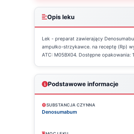
Opis leku
Lek - preparat zawierający Denosumab
ampułko-strzykawce. na receptę (Rp) 
ATC: M05BX04. Dostępne opakowania: 1
Podstawowe informacje
SUBSTANCJA CZYNNA
Denosumabum
MOC LEKU