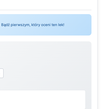
 Bądź pierwszym, który oceni ten lek!
5