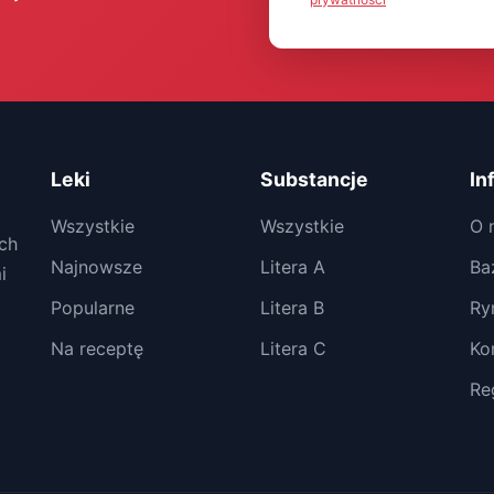
Leki
Substancje
In
Wszystkie
Wszystkie
O 
ch
Najnowsze
Litera A
Ba
i
Popularne
Litera B
Ry
Na receptę
Litera C
Ko
Re