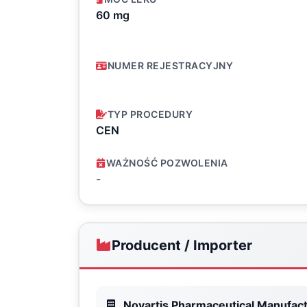
60 mg
NUMER REJESTRACYJNY
TYP PROCEDURY
CEN
WAŻNOŚĆ POZWOLENIA
-
Producent / Importer
Novartis Pharmaceutical Manufac