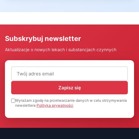
Subskrybuj newsletter
Aktualizacje o nowych lekach i substancjach czynnych
Adres email (wymagany)
Zapisz się
Wyrażam zgodę na przetwarzanie danych w celu otrzymywania
newslettera
Polityka prywatności