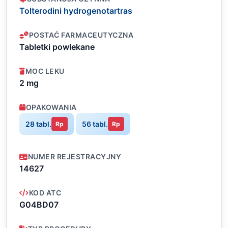
Tolterodini hydrogenotartras
POSTAĆ FARMACEUTYCZNA
Tabletki powlekane
MOC LEKU
2 mg
OPAKOWANIA
28 tabl.
56 tabl.
Rp
Rp
NUMER REJESTRACYJNY
14627
KOD ATC
G04BD07