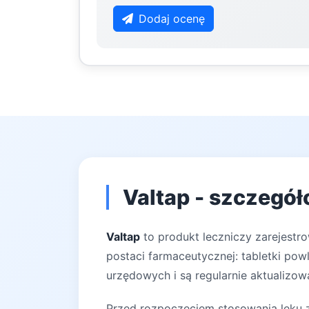
Dodaj ocenę
Valtap - szczegół
Valtap
to produkt leczniczy zarejestr
postaci farmaceutycznej: tabletki pow
urzędowych i są regularnie aktualizow
Przed rozpoczęciem stosowania leku za