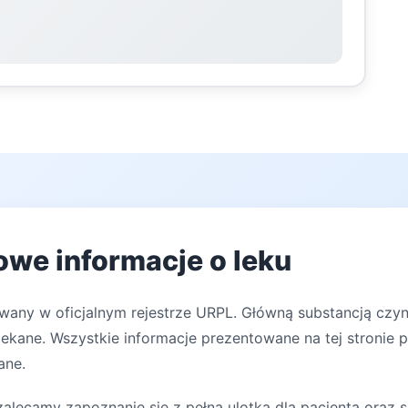
owe informacje o leku
owany w oficjalnym rejestrze URPL. Główną substancją czy
lekane. Wszystkie informacje prezentowane na tej stronie 
ane.
lecamy zapoznanie się z pełną ulotką dla pacjenta oraz s