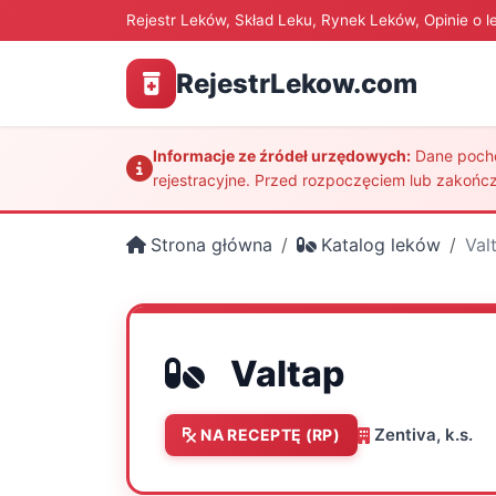
Rejestr Leków, Skład Leku, Rynek Leków, Opinie o l
RejestrLekow.com
Informacje ze źródeł urzędowych:
Dane pochod
rejestracyjne. Przed rozpoczęciem lub zakończ
Strona główna
Katalog leków
Val
Valtap
Zentiva, k.s.
NA RECEPTĘ (RP)