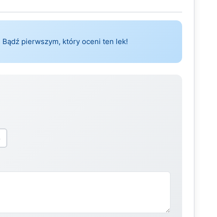
 Bądź pierwszym, który oceni ten lek!
5