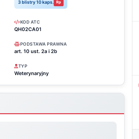
3 blistry 10 kaps.
Rp
KOD ATC
QH02CA01
PODSTAWA PRAWNA
art. 10 ust. 2a i 2b
TYP
Weterynaryjny