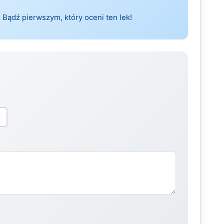
 Bądź pierwszym, który oceni ten lek!
5