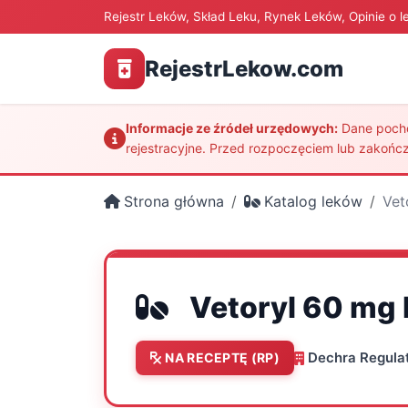
Rejestr Leków, Skład Leku, Rynek Leków, Opinie o l
RejestrLekow.com
Informacje ze źródeł urzędowych:
Dane pochod
rejestracyjne. Przed rozpoczęciem lub zakończ
Strona główna
Katalog leków
Vet
Vetoryl 60 mg 
Dechra Regulat
NA RECEPTĘ (RP)