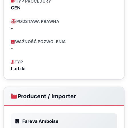
TYP PROCEDURY
CEN
PODSTAWA PRAWNA
-
WAŻNOŚĆ POZWOLENIA
-
TYP
Ludzki
Producent / Importer
Fareva Amboise