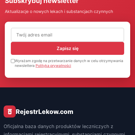
Subskrybuj newsletter
Aktualizacje o nowych lekach i substancjach czynnych
Adres email (wymagany)
Zapisz się
Wyrażam zgodę na przetwarzanie danych w celu otrzymywania
newslettera
Polityka prywatności
RejestrLekow.com
Oficjalna baza danych produktów leczniczych z
informacjami rejestracyjnymi, substancjami czynnymi,