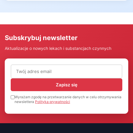
Subskrybuj newsletter
Aktualizacje o nowych lekach i substancjach czynnych
Adres email (wymagany)
Zapisz się
Wyrażam zgodę na przetwarzanie danych w celu otrzymywania
newslettera
Polityka prywatności