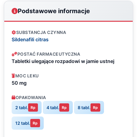
Podstawowe informacje
SUBSTANCJA CZYNNA
Sildenafili citras
POSTAĆ FARMACEUTYCZNA
Tabletki ulegające rozpadowi w jamie ustnej
MOC LEKU
50 mg
OPAKOWANIA
2 tabl.
4 tabl.
8 tabl.
Rp
Rp
Rp
12 tabl.
Rp