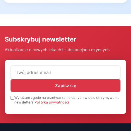
Subskrybuj newsletter
Aktualizacje o nowych lekach i substancjach czynnych
Adres email (wymagany)
Zapisz się
Wyrażam zgodę na przetwarzanie danych w celu otrzymywania
newslettera
Polityka prywatności