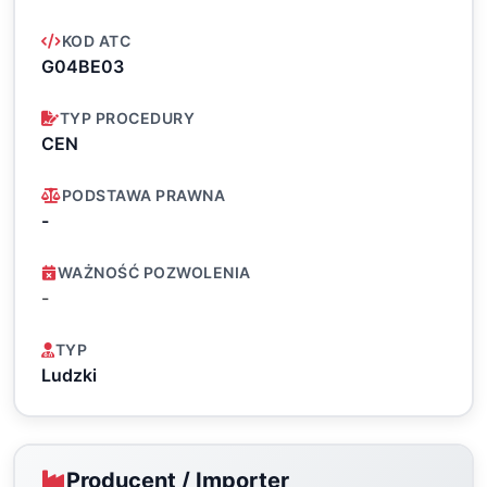
KOD ATC
G04BE03
TYP PROCEDURY
CEN
PODSTAWA PRAWNA
-
WAŻNOŚĆ POZWOLENIA
-
TYP
Ludzki
Producent / Importer