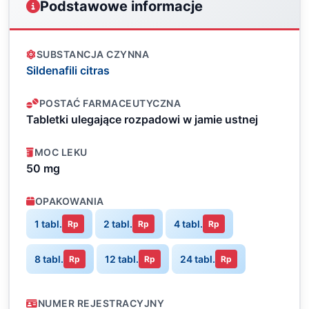
Podstawowe informacje
SUBSTANCJA CZYNNA
Sildenafili citras
POSTAĆ FARMACEUTYCZNA
Tabletki ulegające rozpadowi w jamie ustnej
MOC LEKU
50 mg
OPAKOWANIA
1 tabl.
2 tabl.
4 tabl.
Rp
Rp
Rp
8 tabl.
12 tabl.
24 tabl.
Rp
Rp
Rp
NUMER REJESTRACYJNY