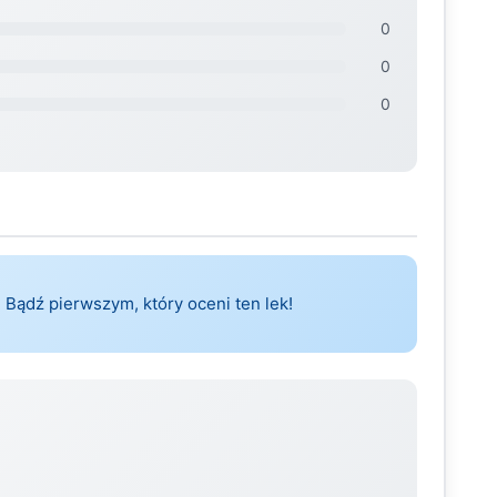
0
0
0
 Bądź pierwszym, który oceni ten lek!