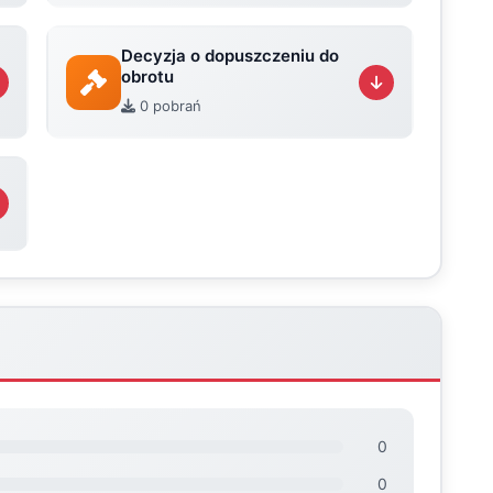
Decyzja o dopuszczeniu do
obrotu
0 pobrań
0
0