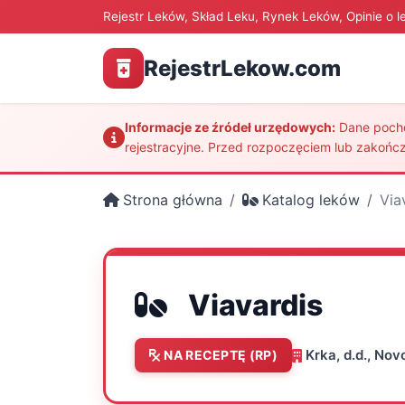
Rejestr Leków, Skład Leku, Rynek Leków, Opinie o l
RejestrLekow.com
Informacje ze źródeł urzędowych:
Dane pochod
rejestracyjne. Przed rozpoczęciem lub zakończ
Strona główna
Katalog leków
Via
Viavardis
Krka, d.d., No
NA RECEPTĘ (RP)