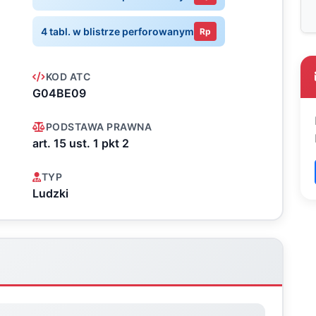
4 tabl. w blistrze perforowanym
Rp
KOD ATC
G04BE09
PODSTAWA PRAWNA
art. 15 ust. 1 pkt 2
TYP
Ludzki