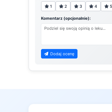
1
2
3
4
Komentarz (opcjonalnie):
Dodaj ocenę