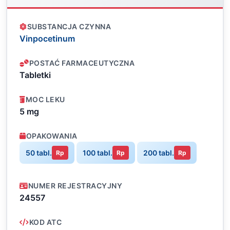
SUBSTANCJA CZYNNA
Vinpocetinum
POSTAĆ FARMACEUTYCZNA
Tabletki
MOC LEKU
5 mg
OPAKOWANIA
50 tabl.
100 tabl.
200 tabl.
Rp
Rp
Rp
NUMER REJESTRACYJNY
24557
KOD ATC