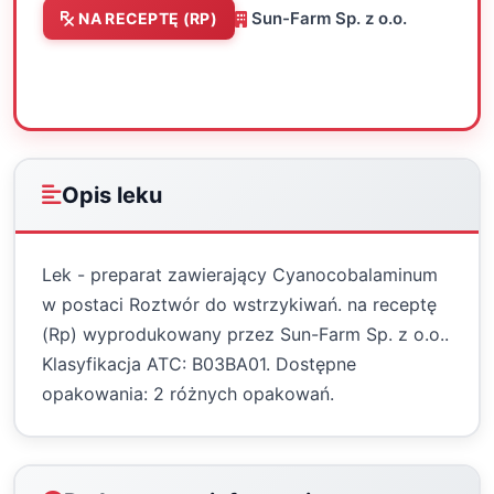
Sun-Farm Sp. z o.o.
NA RECEPTĘ (RP)
Oceń
Drukuj
Udostępnij
Opis leku
Lek - preparat zawierający Cyanocobalaminum
w postaci Roztwór do wstrzykiwań. na receptę
(Rp) wyprodukowany przez Sun-Farm Sp. z o.o..
Klasyfikacja ATC: B03BA01. Dostępne
opakowania: 2 różnych opakowań.