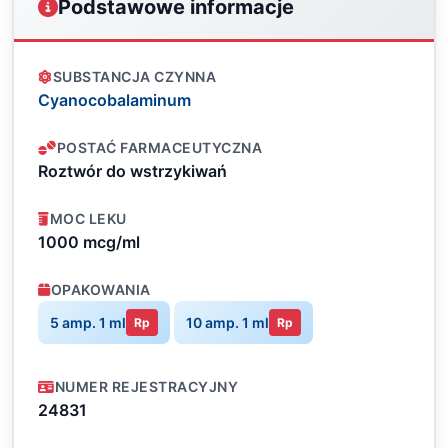
Podstawowe informacje
SUBSTANCJA CZYNNA
Cyanocobalaminum
POSTAĆ FARMACEUTYCZNA
Roztwór do wstrzykiwań
MOC LEKU
1000 mcg/ml
OPAKOWANIA
5 amp. 1 ml
10 amp. 1 ml
Rp
Rp
NUMER REJESTRACYJNY
24831