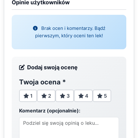
Opinie użytkowników
Brak ocen i komentarzy. Bądź
pierwszym, który oceni ten lek!
Dodaj swoją ocenę
Twoja ocena
*
1
2
3
4
5
Komentarz (opcjonalnie):