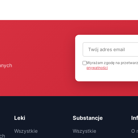
Adres email (wymagany
Wyrażam zgodę na przetwarz
nnych
prywatności
Leki
Substancje
In
Wszystkie
Wszystkie
O 
ch