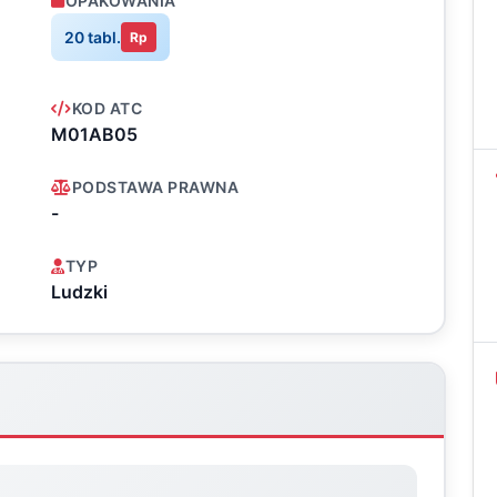
OPAKOWANIA
20 tabl.
Rp
KOD ATC
M01AB05
PODSTAWA PRAWNA
-
TYP
Ludzki