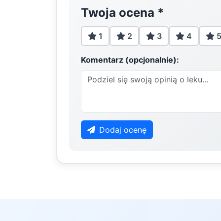
Twoja ocena
*
1
2
3
4
Komentarz (opcjonalnie):
Dodaj ocenę