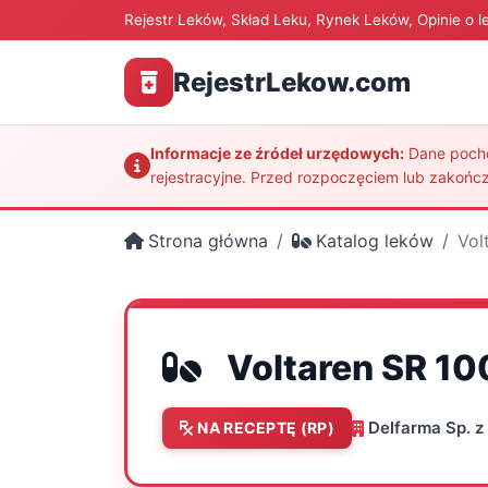
Rejestr Leków, Skład Leku, Rynek Leków, Opinie o l
RejestrLekow.com
Informacje ze źródeł urzędowych:
Dane pochod
rejestracyjne. Przed rozpoczęciem lub zakończ
Strona główna
Katalog leków
Vol
Voltaren SR 10
Delfarma Sp. z 
NA RECEPTĘ (RP)