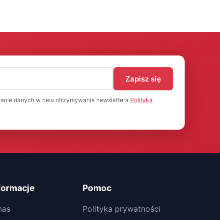
)
Zapisz się
anie danych w celu otrzymywania newslettera
Polityka
formacje
Pomoc
nas
Polityka prywatności