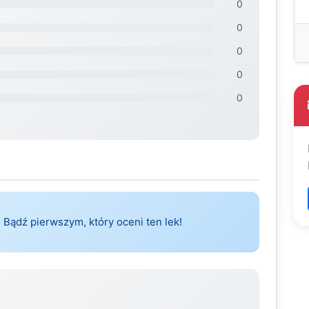
0
0
0
0
0
 Bądź pierwszym, który oceni ten lek!