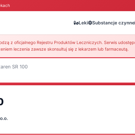
ekach
Leki
Substancje czynne
zą z oficjalnego Rejestru Produktów Leczniczych. Serwis udostępni
eniem leczenia zawsze skonsultuj się z lekarzem lub farmaceutą.
taren SR 100
0
o.o.