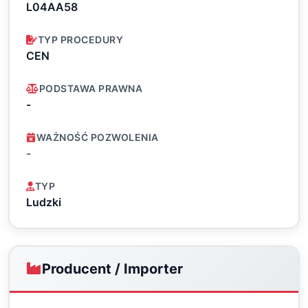
L04AA58
TYP PROCEDURY
CEN
PODSTAWA PRAWNA
-
WAŻNOŚĆ POZWOLENIA
-
TYP
Ludzki
Producent / Importer