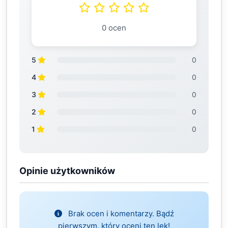
0 ocen
5
0
4
0
3
0
2
0
1
0
Opinie użytkowników
Brak ocen i komentarzy. Bądź
pierwszym, który oceni ten lek!