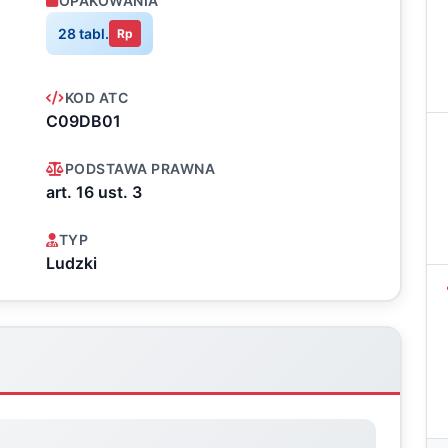
OPAKOWANIA
28 tabl.
Rp
KOD ATC
C09DB01
PODSTAWA PRAWNA
art. 16 ust. 3
TYP
Ludzki