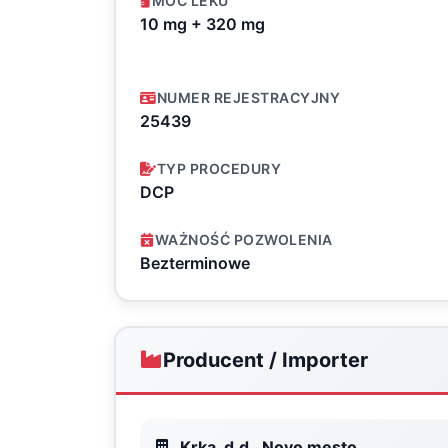
MOC LEKU
10 mg + 320 mg
NUMER REJESTRACYJNY
25439
TYP PROCEDURY
DCP
WAŻNOŚĆ POZWOLENIA
Bezterminowe
Producent / Importer
Krka, d.d., Novo mesto