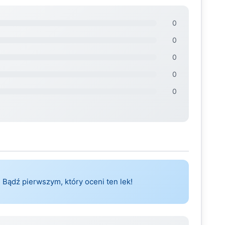
0
0
0
0
0
 Bądź pierwszym, który oceni ten lek!