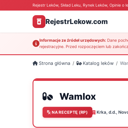
Rejestr Leków, Skład Leku, Rynek Leków, Opinie o l
RejestrLekow.com
Informacje ze źródeł urzędowych:
Dane pochod
rejestracyjne. Przed rozpoczęciem lub zakończ
Strona główna
Katalog leków
Wa
Wamlox
Krka, d.d., No
NA RECEPTĘ (RP)