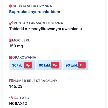
SUBSTANCJA CZYNNA
Bupropioni hydrochloridum
POSTAĆ FARMACEUTYCZNA
Tabletki o zmodyfikowanym uwalnianiu
MOC LEKU
150 mg
OPAKOWANIA
30 tabl.
60 tabl.
90 tabl.
Rp
Rp
Rp
NUMER REJESTRACYJNY
145/23
KOD ATC
N06AX12