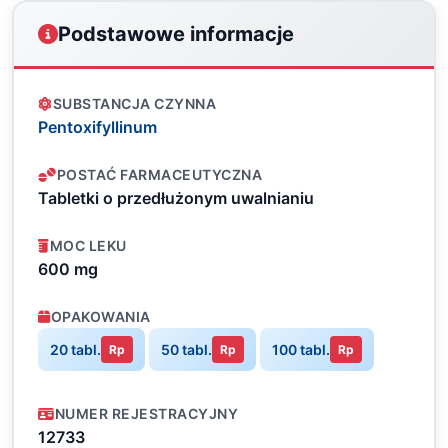
Podstawowe informacje
SUBSTANCJA CZYNNA
Pentoxifyllinum
POSTAĆ FARMACEUTYCZNA
Tabletki o przedłużonym uwalnianiu
MOC LEKU
600 mg
OPAKOWANIA
20 tabl.
50 tabl.
100 tabl.
Rp
Rp
Rp
NUMER REJESTRACYJNY
12733