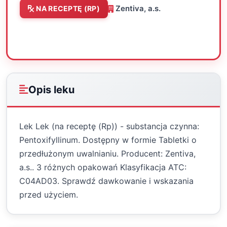
Zentiva, a.s.
NA RECEPTĘ (RP)
Oceń
Drukuj
Udostępnij
Opis leku
Lek Lek (na receptę (Rp)) - substancja czynna:
Pentoxifyllinum. Dostępny w formie Tabletki o
przedłużonym uwalnianiu. Producent: Zentiva,
a.s.. 3 różnych opakowań Klasyfikacja ATC:
C04AD03. Sprawdź dawkowanie i wskazania
przed użyciem.