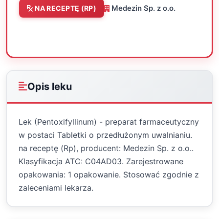
Medezin Sp. z o.o.
NA RECEPTĘ (RP)
Oceń
Drukuj
Udostępnij
Opis leku
Lek (Pentoxifyllinum) - preparat farmaceutyczny
w postaci Tabletki o przedłużonym uwalnianiu.
na receptę (Rp), producent: Medezin Sp. z o.o..
Klasyfikacja ATC: C04AD03. Zarejestrowane
opakowania: 1 opakowanie. Stosować zgodnie z
zaleceniami lekarza.