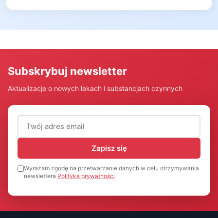
Subskrybuj newsletter
Aktualizacje o nowych lekach i substancjach czynnych
Adres email (wymagany)
Zapisz się
Wyrażam zgodę na przetwarzanie danych w celu otrzymywania
newslettera
Polityka prywatności