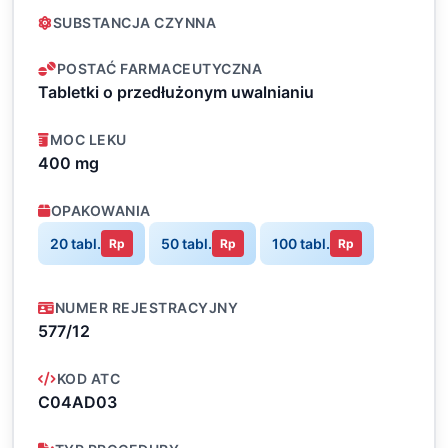
SUBSTANCJA CZYNNA
POSTAĆ FARMACEUTYCZNA
Tabletki o przedłużonym uwalnianiu
MOC LEKU
400 mg
OPAKOWANIA
20 tabl.
50 tabl.
100 tabl.
Rp
Rp
Rp
NUMER REJESTRACYJNY
577/12
KOD ATC
C04AD03