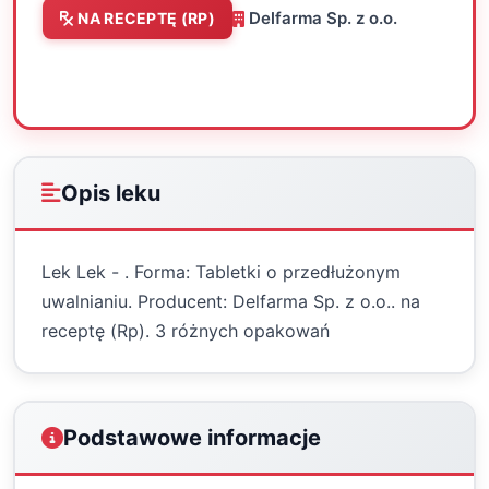
Delfarma Sp. z o.o.
NA RECEPTĘ (RP)
Oceń
Drukuj
Udostępnij
Opis leku
Lek Lek - . Forma: Tabletki o przedłużonym
uwalnianiu. Producent: Delfarma Sp. z o.o.. na
receptę (Rp). 3 różnych opakowań
Podstawowe informacje