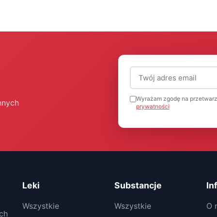
Adres email (wymagany
Wyrażam zgodę na przetwarz
nnych
prywatności
Leki
Substancje
In
Wszystkie
Wszystkie
O 
ch