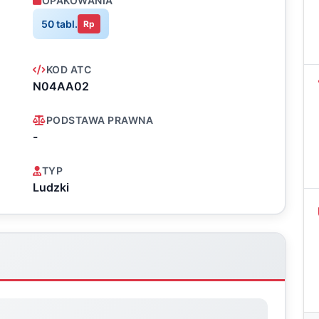
OPAKOWANIA
50 tabl.
Rp
KOD ATC
N04AA02
PODSTAWA PRAWNA
-
TYP
Ludzki