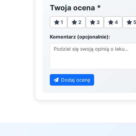
Twoja ocena
*
1
2
3
4
Komentarz (opcjonalnie):
Dodaj ocenę