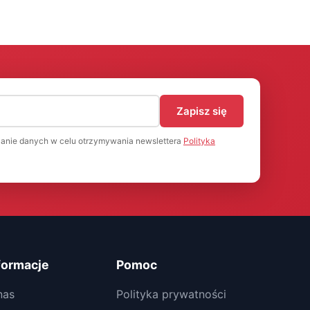
)
Zapisz się
anie danych w celu otrzymywania newslettera
Polityka
formacje
Pomoc
nas
Polityka prywatności