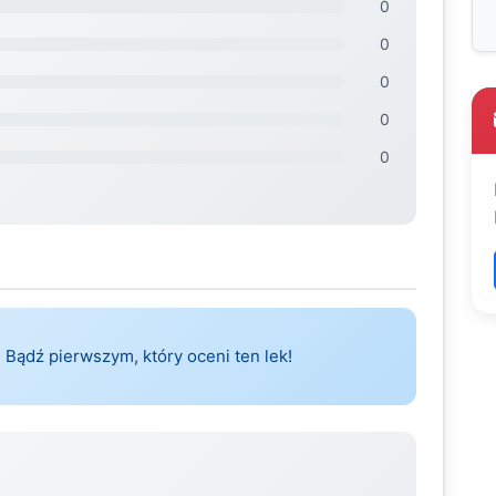
0
0
0
0
0
 Bądź pierwszym, który oceni ten lek!