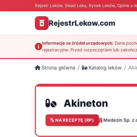
Rejestr Leków, Skład Leku, Rynek Leków, Opinie o l
RejestrLekow.com
Informacje ze źródeł urzędowych:
Dane pochod
rejestracyjne. Przed rozpoczęciem lub zakończ
Strona główna
Katalog leków
Aki
Akineton
Medezin Sp. z o
NA RECEPTĘ (RP)