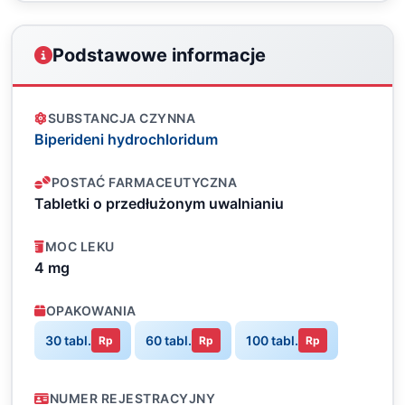
Podstawowe informacje
SUBSTANCJA CZYNNA
Biperideni hydrochloridum
POSTAĆ FARMACEUTYCZNA
Tabletki o przedłużonym uwalnianiu
MOC LEKU
4 mg
OPAKOWANIA
30 tabl.
60 tabl.
100 tabl.
Rp
Rp
Rp
NUMER REJESTRACYJNY