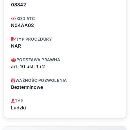
08842
KOD ATC
N04AA02
TYP PROCEDURY
NAR
PODSTAWA PRAWNA
art. 10 ust. 1 i 2
WAŻNOŚĆ POZWOLENIA
Bezterminowe
TYP
Ludzki