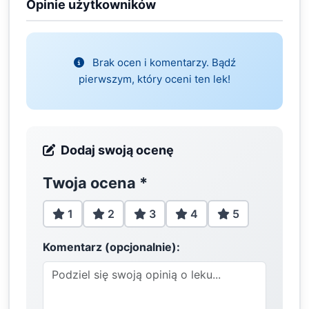
Opinie użytkowników
Brak ocen i komentarzy. Bądź
pierwszym, który oceni ten lek!
Dodaj swoją ocenę
Twoja ocena
*
1
2
3
4
5
Komentarz (opcjonalnie):