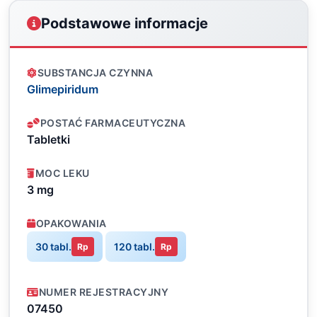
Podstawowe informacje
SUBSTANCJA CZYNNA
Glimepiridum
POSTAĆ FARMACEUTYCZNA
Tabletki
MOC LEKU
3 mg
OPAKOWANIA
30 tabl.
120 tabl.
Rp
Rp
NUMER REJESTRACYJNY
07450