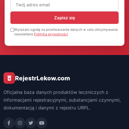
Adres email (wymagany)
Zapisz się
Wyrażam zgodę na przetwarzanie danych w celu otrzymywania
newslettera
Polityka prywatności
RejestrLekow.com
Oficjalna baza danych produktów leczniczych z
informacjami rejestracyjnymi, substancjami czynnymi,
dokumentacją i danymi z rejestru URPL.