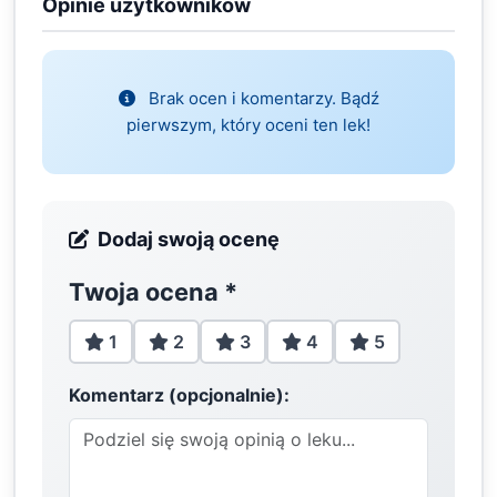
Opinie użytkowników
Brak ocen i komentarzy. Bądź
pierwszym, który oceni ten lek!
Dodaj swoją ocenę
Twoja ocena
*
1
2
3
4
5
Komentarz (opcjonalnie):