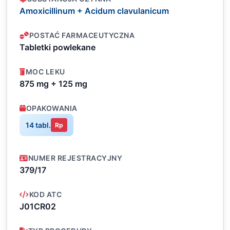
Amoxicillinum + Acidum clavulanicum
POSTAĆ FARMACEUTYCZNA
Tabletki powlekane
MOC LEKU
875 mg + 125 mg
OPAKOWANIA
14 tabl.
Rp
NUMER REJESTRACYJNY
379/17
KOD ATC
J01CR02