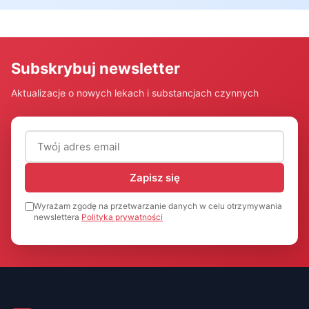
Subskrybuj newsletter
Aktualizacje o nowych lekach i substancjach czynnych
Adres email (wymagany)
Zapisz się
Wyrażam zgodę na przetwarzanie danych w celu otrzymywania
newslettera
Polityka prywatności