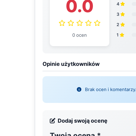
0.0
4
3
2
0 ocen
1
Opinie użytkowników
Brak ocen i komentarzy.
Dodaj swoją ocenę
Twoja ocena
*