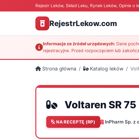
Rejestr Leków, Skład Leku, Rynek Leków, Opinie o l
RejestrLekow.com
Informacje ze źródeł urzędowych:
Dane pochod
rejestracyjne. Przed rozpoczęciem lub zakończ
Strona główna
Katalog leków
Vol
Voltaren SR 75
InPharm Sp. z o
NA RECEPTĘ (RP)