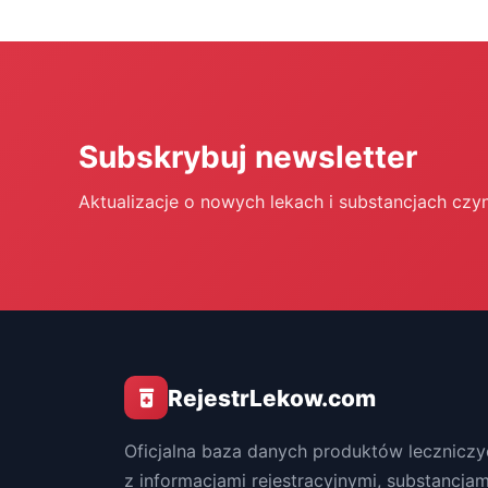
Subskrybuj newsletter
Aktualizacje o nowych lekach i substancjach czy
RejestrLekow.com
Oficjalna baza danych produktów leczniczy
z informacjami rejestracyjnymi, substancjam