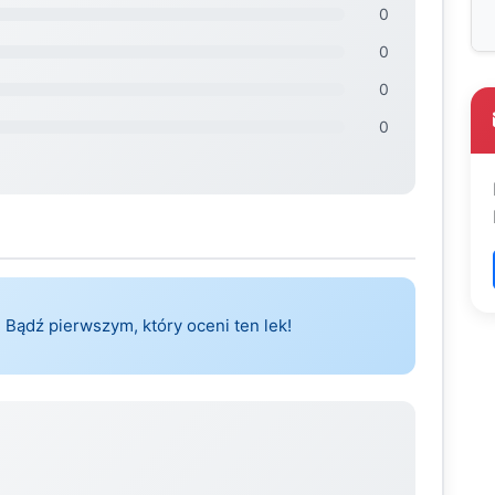
0
0
0
0
 Bądź pierwszym, który oceni ten lek!