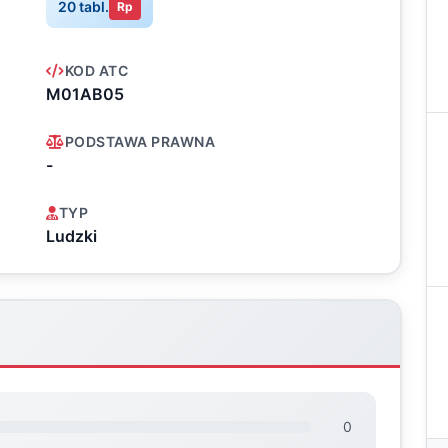
20 tabl.
Rp
KOD ATC
M01AB05
PODSTAWA PRAWNA
-
TYP
Ludzki
0