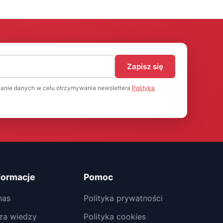
)
Zapisz się
anie danych w celu otrzymywania newslettera
Polityka
formacje
Pomoc
nas
Polityka prywatności
za wiedzy
Polityka cookies