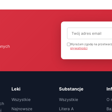
Adres email (wymagany
Wyrażam zgodę na przetwarz
nnych
prywatności
Leki
Substancje
In
Wszystkie
Wszystkie
O 
ch
Najnowsze
Litera A
Ba
i