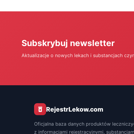
Subskrybuj newsletter
Aktualizacje o nowych lekach i substancjach czy
RejestrLekow.com
Oficjalna baza danych produktów leczniczy
z informacjami rejestracyjnymi, substancjam