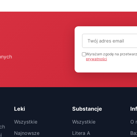
Adres email (wymagany
Wyrażam zgodę na przetwarz
nnych
prywatności
Leki
Substancje
In
Wszystkie
Wszystkie
O 
ch
Najnowsze
Litera A
Ba
i