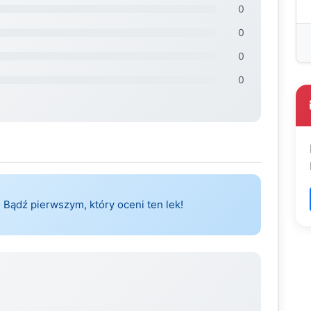
0
0
0
0
 Bądź pierwszym, który oceni ten lek!