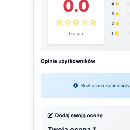
0.0
4
3
2
0 ocen
1
Opinie użytkowników
Brak ocen i komentarzy.
Dodaj swoją ocenę
Twoja ocena
*