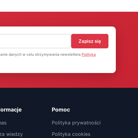
)
Zapisz się
anie danych w celu otrzymywania newslettera
Polityka
formacje
Pomoc
nas
Polityka prywatności
za wiedzy
Polityka cookies