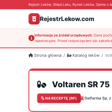
Rejestr Leków, Skład Leku, Rynek Leków, Opinie o l
RejestrLekow.com
Informacje ze źródeł urzędowych:
Dane pochod
rejestracyjne. Przed rozpoczęciem lub zakończ
Strona główna
Katalog leków
Vol
Voltaren SR 75
Delfarma Sp. z 
NA RECEPTĘ (RP)