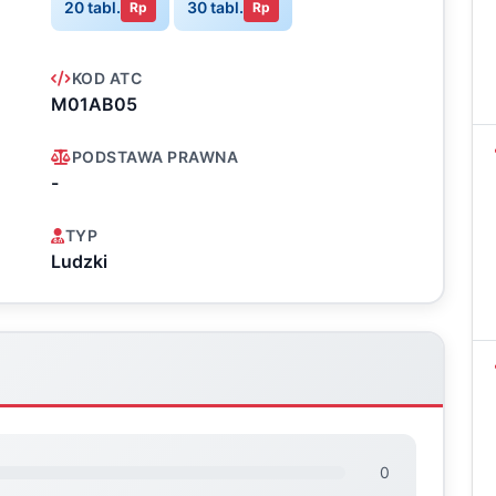
20 tabl.
30 tabl.
Rp
Rp
KOD ATC
M01AB05
PODSTAWA PRAWNA
-
TYP
Ludzki
0