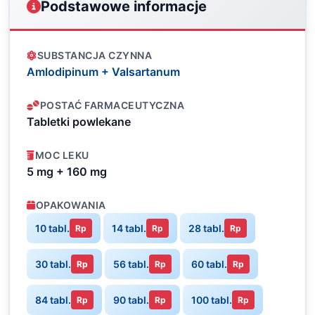
Podstawowe informacje
SUBSTANCJA CZYNNA
Amlodipinum + Valsartanum
POSTAĆ FARMACEUTYCZNA
Tabletki powlekane
MOC LEKU
5 mg + 160 mg
OPAKOWANIA
10 tabl.
14 tabl.
28 tabl.
Rp
Rp
Rp
30 tabl.
56 tabl.
60 tabl.
Rp
Rp
Rp
84 tabl.
90 tabl.
100 tabl.
Rp
Rp
Rp