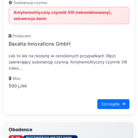
Substancja czynna:
Antyhemolityczny czynnik VIII (rekombinowany),
sekwencja świni
Producent:
Baxalta Innovations GmbH
Lek to lek na receptę w określonych przypadkach (Rpz)
zawierający substancję czynną: Antyhemolityczny czynnik VIII
(reko...
Moc:
500 j./ml
Szczegóły
Obodence
ROZTWÓR DO WSTRZYKIW...