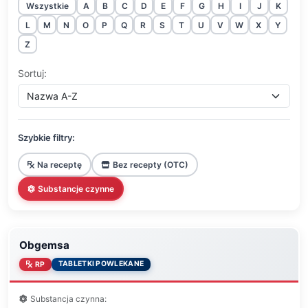
Wszystkie
A
B
C
D
E
F
G
H
I
J
K
L
M
N
O
P
Q
R
S
T
U
V
W
X
Y
Z
Sortuj:
Szybkie filtry:
Na receptę
Bez recepty (OTC)
Substancje czynne
Obgemsa
TABLETKI POWLEKANE
RP
Substancja czynna: