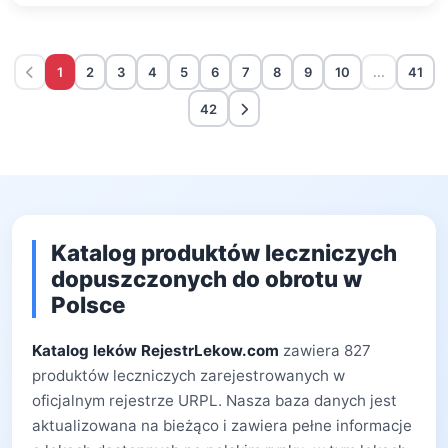
1
2
3
4
5
6
7
8
9
10
...
41
42
Katalog produktów leczniczych
dopuszczonych do obrotu w
Polsce
Katalog leków RejestrLekow.com
zawiera 827
produktów leczniczych zarejestrowanych w
oficjalnym rejestrze URPL. Nasza baza danych jest
aktualizowana na bieżąco i zawiera pełne informacje