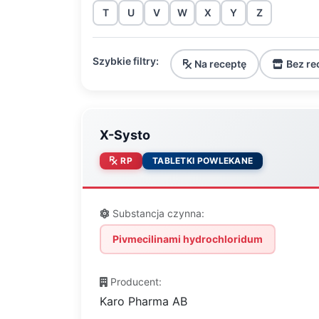
T
U
V
W
X
Y
Z
Szybkie filtry:
Na receptę
Bez re
X-Systo
RP
TABLETKI POWLEKANE
Substancja czynna:
Pivmecilinami hydrochloridum
Producent:
Karo Pharma AB