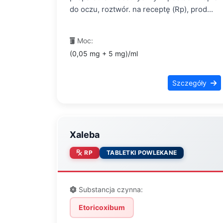
do oczu, roztwór. na receptę (Rp), prod...
Moc:
(0,05 mg + 5 mg)/ml
Szczegóły
Xaleba
RP
TABLETKI POWLEKANE
Substancja czynna:
Etoricoxibum