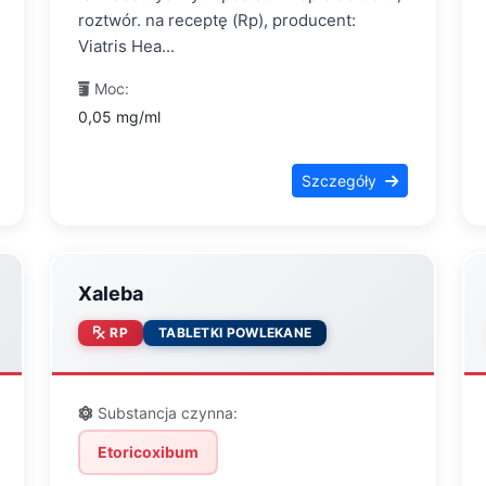
roztwór. na receptę (Rp), producent:
Viatris Hea...
Moc:
0,05 mg/ml
Szczegóły
Xaleba
RP
TABLETKI POWLEKANE
Substancja czynna:
Etoricoxibum