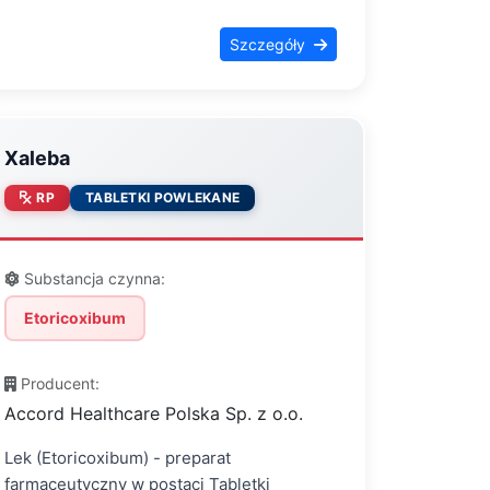
Szczegóły
Xaleba
RP
TABLETKI POWLEKANE
Substancja czynna:
Etoricoxibum
Producent:
Accord Healthcare Polska Sp. z o.o.
Lek (Etoricoxibum) - preparat
farmaceutyczny w postaci Tabletki