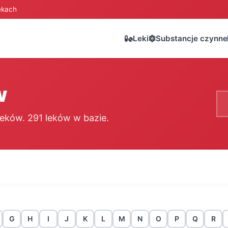
ekach
Leki
Substancje czynne
w
Sz
eków. 291 leków w bazie.
G
H
I
J
K
L
M
N
O
P
Q
R