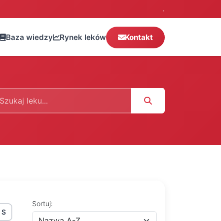
.
Baza wiedzy
Rynek leków
Kontakt
ukaj leku
Sortuj:
S