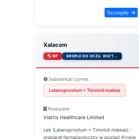
Szczegóły
Xalacom
RP
KROPLE DO OCZU, ROZT...
Substancja czynna:
Latanoprostum + Timololi maleas
Producent:
Viatris Healthcare Limited
Lek (Latanoprostum + Timololi maleas) -
preparat farmaceutyczny w postaci Krople