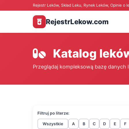
Rejestr Leków, Skład Leku, Rynek Leków, Opinie o l
RejestrLekow.com
Katalog lekó
Przeglądaj kompleksową bazę danych l
Filtruj po literze:
Wszystkie
A
B
C
D
E
F