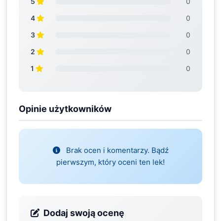
5
0
4
0
3
0
2
0
1
0
Opinie użytkowników
Brak ocen i komentarzy. Bądź
pierwszym, który oceni ten lek!
Dodaj swoją ocenę