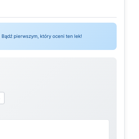
 Bądź pierwszym, który oceni ten lek!
5