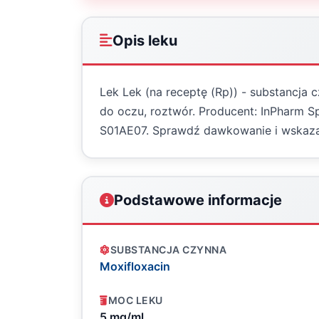
Opis leku
Lek Lek (na receptę (Rp)) - substancja 
do oczu, roztwór. Producent: InPharm Sp
S01AE07. Sprawdź dawkowanie i wskaza
Podstawowe informacje
SUBSTANCJA CZYNNA
Moxifloxacin
MOC LEKU
5 mg/ml