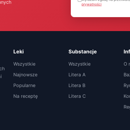
nnych
prywatności
Leki
Substancje
In
Wszystkie
Wszystkie
O 
ch
Najnowsze
Litera A
Ba
i
Popularne
Litera B
Ry
Na receptę
Litera C
Ko
Re