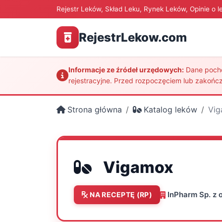
Rejestr Leków, Skład Leku, Rynek Leków, Opinie o l
RejestrLekow.com
Informacje ze źródeł urzędowych:
Dane pochod
rejestracyjne. Przed rozpoczęciem lub zakończ
Strona główna
Katalog leków
Vi
Vigamox
InPharm Sp. z o
NA RECEPTĘ (RP)