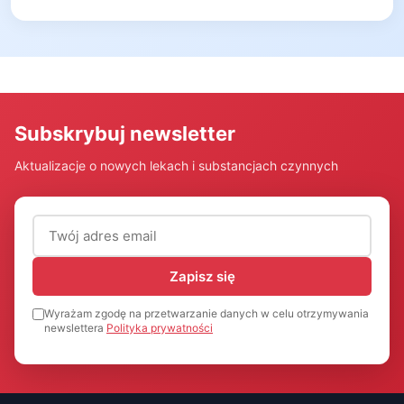
Subskrybuj newsletter
Aktualizacje o nowych lekach i substancjach czynnych
Adres email (wymagany)
Zapisz się
Wyrażam zgodę na przetwarzanie danych w celu otrzymywania
newslettera
Polityka prywatności