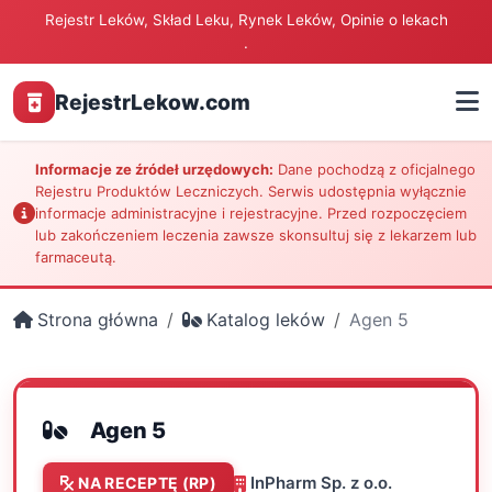
Rejestr Leków, Skład Leku, Rynek Leków, Opinie o lekach
.
RejestrLekow.com
Informacje ze źródeł urzędowych:
Dane pochodzą z oficjalnego
Rejestru Produktów Leczniczych. Serwis udostępnia wyłącznie
informacje administracyjne i rejestracyjne. Przed rozpoczęciem
lub zakończeniem leczenia zawsze skonsultuj się z lekarzem lub
farmaceutą.
Strona główna
Katalog leków
Agen 5
Agen 5
InPharm Sp. z o.o.
NA RECEPTĘ (RP)