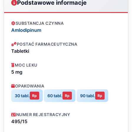
Podstawowe informacje
SUBSTANCJA CZYNNA
Amlodipinum
POSTAĆ FARMACEUTYCZNA
Tabletki
MOC LEKU
5 mg
OPAKOWANIA
30 tabl.
60 tabl.
90 tabl.
Rp
Rp
Rp
NUMER REJESTRACYJNY
495/15