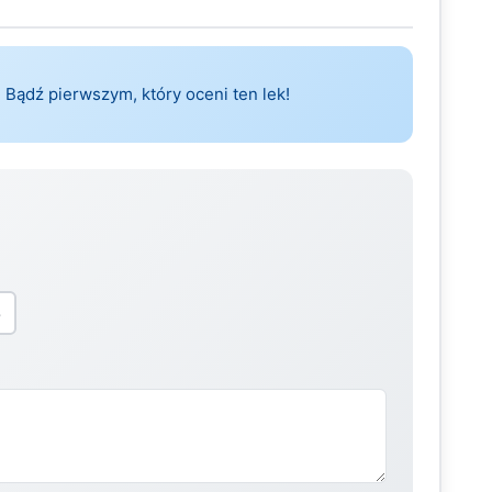
 Bądź pierwszym, który oceni ten lek!
5