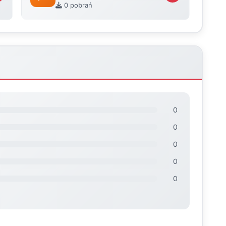
0 pobrań
0
0
0
0
0