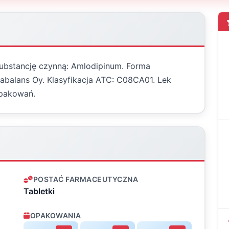
 substancję czynną: Amlodipinum. Forma
tabalans Oy. Klasyfikacja ATC: C08CA01. Lek
opakowań.
POSTAĆ FARMACEUTYCZNA
Tabletki
OPAKOWANIA