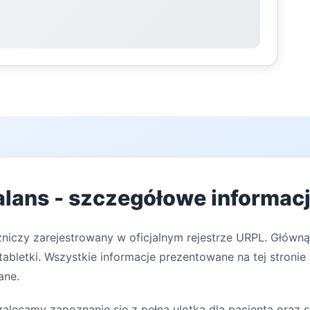
lans - szczegółowe informacj
zniczy zarejestrowany w oficjalnym rejestrze URPL. Główną
abletki. Wszystkie informacje prezentowane na tej stronie
ane.
lecamy zapoznanie się z pełną ulotką dla pacjenta oraz s