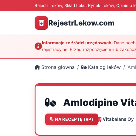
Rejestr Leków, Skład Leku, Rynek Leków, Opinie o l
RejestrLekow.com
Informacje ze źródeł urzędowych:
Dane pochod
rejestracyjne. Przed rozpoczęciem lub zakończ
Strona główna
Katalog leków
Aml
Amlodipine Vit
Vitabalans Oy
NA RECEPTĘ (RP)