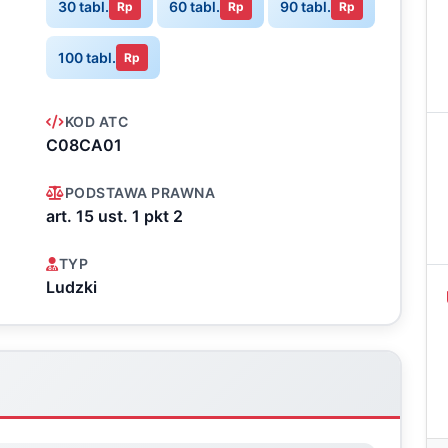
30 tabl.
60 tabl.
90 tabl.
Rp
Rp
Rp
100 tabl.
Rp
KOD ATC
C08CA01
PODSTAWA PRAWNA
art. 15 ust. 1 pkt 2
TYP
Ludzki