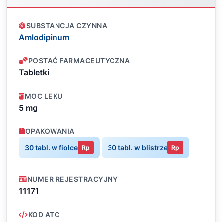
SUBSTANCJA CZYNNA
Amlodipinum
POSTAĆ FARMACEUTYCZNA
Tabletki
MOC LEKU
5 mg
OPAKOWANIA
30 tabl. w fiolce
30 tabl. w blistrze
Rp
Rp
NUMER REJESTRACYJNY
11171
KOD ATC