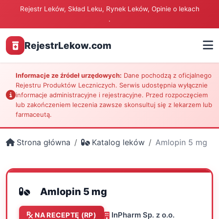
Rejestr Leków, Skład Leku, Rynek Leków, Opinie o lekach
.
RejestrLekow.com
Informacje ze źródeł urzędowych:
Dane pochodzą z oficjalnego
Rejestru Produktów Leczniczych. Serwis udostępnia wyłącznie
informacje administracyjne i rejestracyjne. Przed rozpoczęciem
lub zakończeniem leczenia zawsze skonsultuj się z lekarzem lub
farmaceutą.
Strona główna
Katalog leków
Amlopin 5 mg
Amlopin 5 mg
InPharm Sp. z o.o.
NA RECEPTĘ (RP)