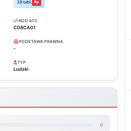
28 tabl.
Rp
KOD ATC
C08CA01
PODSTAWA PRAWNA
-
TYP
Ludzki
0