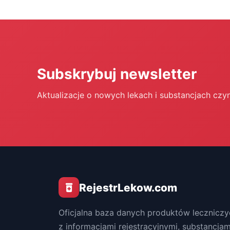
Subskrybuj newsletter
Aktualizacje o nowych lekach i substancjach czy
RejestrLekow.com
Oficjalna baza danych produktów leczniczy
z informacjami rejestracyjnymi, substancjam