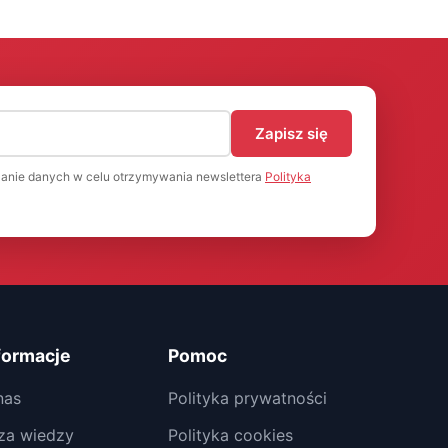
)
Zapisz się
anie danych w celu otrzymywania newslettera
Polityka
formacje
Pomoc
nas
Polityka prywatności
za wiedzy
Polityka cookies