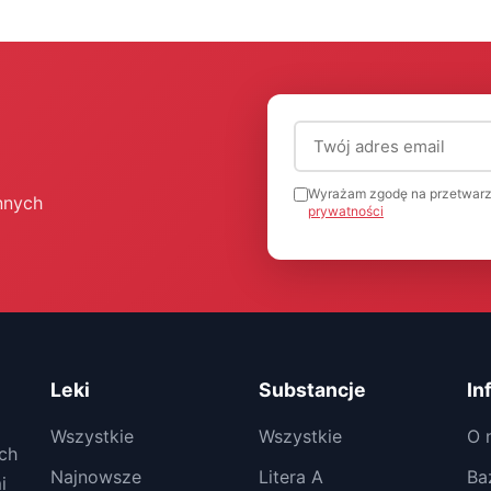
Adres email (wymagany
Wyrażam zgodę na przetwarz
nnych
prywatności
Leki
Substancje
In
Wszystkie
Wszystkie
O 
ch
Najnowsze
Litera A
Ba
i