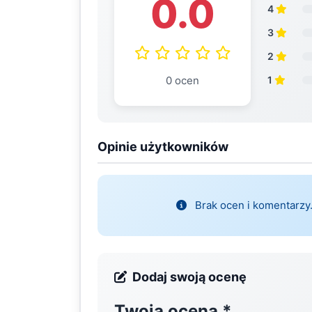
0.0
4
3
2
0 ocen
1
Opinie użytkowników
Brak ocen i komentarzy.
Dodaj swoją ocenę
Twoja ocena
*