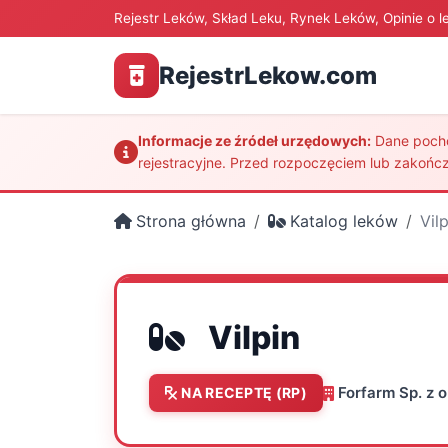
Rejestr Leków, Skład Leku, Rynek Leków, Opinie o l
RejestrLekow.com
Informacje ze źródeł urzędowych:
Dane pochod
rejestracyjne. Przed rozpoczęciem lub zakończ
Strona główna
Katalog leków
Vilp
Vilpin
Forfarm Sp. z o
NA RECEPTĘ (RP)