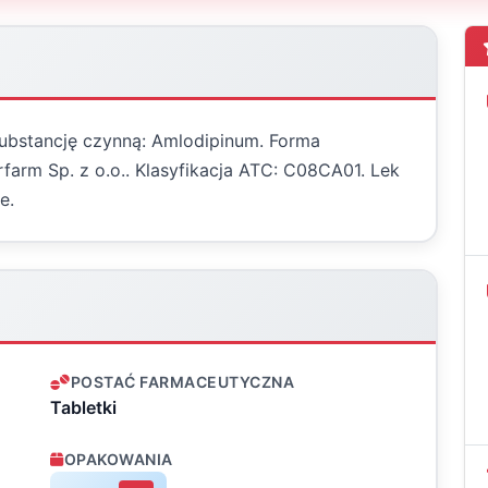
 substancję czynną: Amlodipinum. Forma
rfarm Sp. z o.o.. Klasyfikacja ATC: C08CA01. Lek
e.
POSTAĆ FARMACEUTYCZNA
Tabletki
OPAKOWANIA