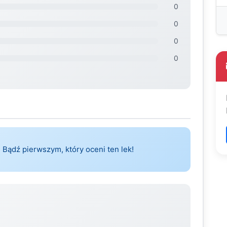
0
0
0
0
 Bądź pierwszym, który oceni ten lek!